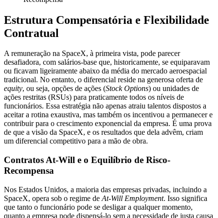
Estrutura Compensatória e Flexibilidade
Contratual
A remuneração na SpaceX, à primeira vista, pode parecer
desafiadora, com salários-base que, historicamente, se equiparavam
ou ficavam ligeiramente abaixo da média do mercado aeroespacial
tradicional. No entanto, o diferencial reside na generosa oferta de
equity
, ou seja, opções de ações (
Stock Options
) ou unidades de
ações restritas (RSUs) para praticamente todos os níveis de
funcionários. Essa estratégia não apenas atraiu talentos dispostos a
aceitar a rotina exaustiva, mas também os incentivou a permanecer e
contribuir para o crescimento exponencial da empresa. É uma prova
de que a visão da SpaceX, e os resultados que dela advêm, criam
um diferencial competitivo para a mão de obra.
Contratos At-Will e o Equilíbrio de Risco-
Recompensa
Nos Estados Unidos, a maioria das empresas privadas, incluindo a
SpaceX, opera sob o regime de
At-Will Employment
. Isso significa
que tanto o funcionário pode se desligar a qualquer momento,
quanto a empresa pode dispensá-lo sem a necessidade de justa causa