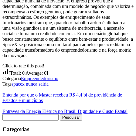
capacidade humana de inovação. A empresa provou que a
determinação, combinada com um modelo de negócio que valoriza e
recompensa o esforço genuíno, pode gerar resultados
extraordinários. Os exemplos de enriquecimento de seus
funcionários mostram que, quando o trabalho árduo é alinhado a
uma visão grandiosa e a um sistema de meritocracia, a ascensão
social se torna uma realidade concreta. Em um cenário global que
busca constantemente o equilíbrio entre bem-estar e produtividade, a
SpaceX se posiciona como um farol para aqueles que acreditam na
capacidade transformadora do empreendedorismo e na força motriz
da inovação.
Click to rate this post!
[Total:
0
Average:
0
]
Categoria
Empreendedorismo
Tags
spacex nunca sairia
Entenda por que o Master recebeu R$ 4,4 bi de previdência de
Estados e municípios
Entraves da Energia Elétrica no Brasil: Dignidade e Custo Estatal
Pesquisar
por:
Categorias