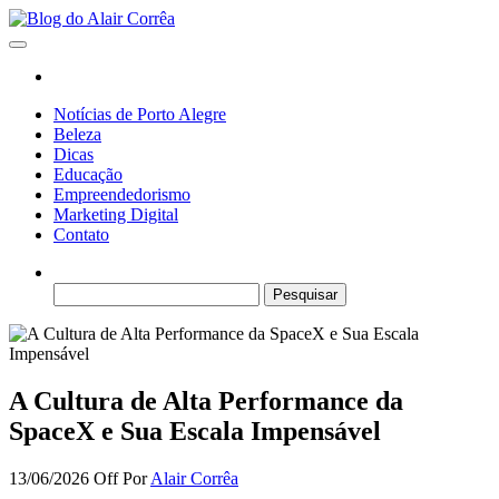
Skip
to
Blog do Alair Corrêa
Novidades Sobre Tecnologia, Marketing, Educação e Muito Mais…
the
content
Notícias de Porto Alegre
Beleza
Dicas
Educação
Empreendedorismo
Marketing Digital
Contato
Pesquisar
por:
A Cultura de Alta Performance da
SpaceX e Sua Escala Impensável
13/06/2026
Off
Por
Alair Corrêa