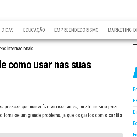
DICAS
EDUCAÇÃO
EMPREENDEDORISMO
MARKETING DI
P
po
 de como usar nas suas
B
B
 as pessoas que nunca fizeram isso antes, ou até mesmo para
Di
ão torna-se um grande problema, já que os gastos com o
cartão
E
E