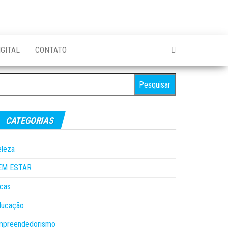
GITAL
CONTATO
esquisar
r:
CATEGORIAS
eleza
EM ESTAR
cas
ducação
mpreendedorismo