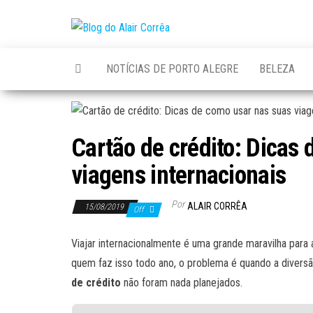
Skip
to
Blog
Novidades
the
Sobre
do
Tecnologia,
content
NOTÍCIAS DE PORTO ALEGRE
BELEZA
Marketing,
Alair
Educação e
Corrêa
Muito
Mais…
Cartão de crédito: Dicas
viagens internacionais
Por
ALAIR CORRÊA
15/08/2019
Off
Viajar internacionalmente é uma grande maravilha para
quem faz isso todo ano, o problema é quando a divers
de crédito
não foram nada planejados.