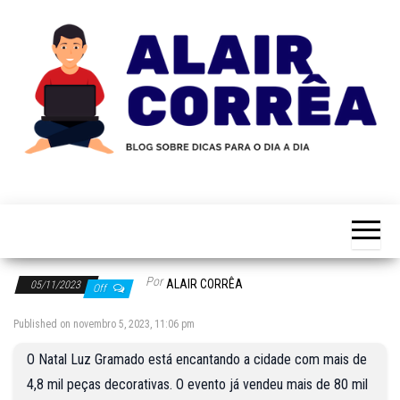
Skip
to
the
content
Novidades
Blog
Sobre
do
Tecnologia,
Marketing,
Alair
Educação e
Corrêa
Muito
Por
ALAIR CORRÊA
05/11/2023
Mais…
Off
Published on novembro 5, 2023, 11:06 pm
O Natal Luz Gramado está encantando a cidade com mais de
4,8 mil peças decorativas. O evento já vendeu mais de 80 mil