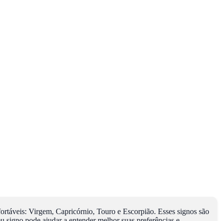
ortáveis: Virgem, Capricórnio, Touro e Escorpião. Esses signos são
u signo pode ajudar a entender melhor suas preferências e