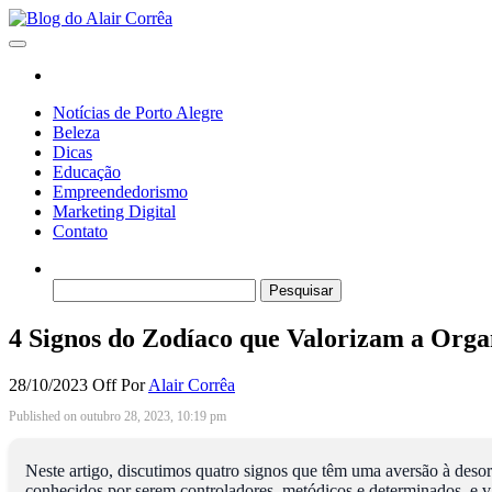
Skip
to
Blog do Alair Corrêa
Novidades Sobre Tecnologia, Marketing, Educação e Muito Mais…
the
content
Notícias de Porto Alegre
Beleza
Dicas
Educação
Empreendedorismo
Marketing Digital
Contato
Pesquisar
por:
4 Signos do Zodíaco que Valorizam a Orga
28/10/2023
Off
Por
Alair Corrêa
Published on outubro 28, 2023, 10:19 pm
Neste artigo, discutimos quatro signos que têm uma aversão à deso
conhecidos por serem controladores, metódicos e determinados, e va