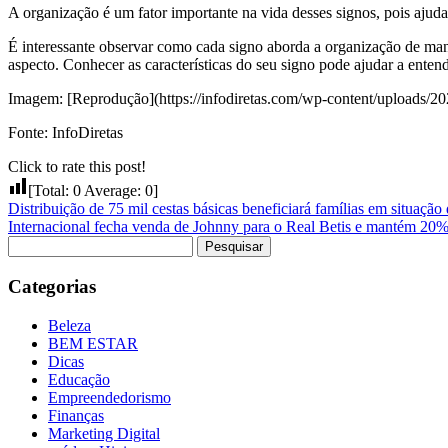
A organização é um fator importante na vida desses signos, pois ajuda
É interessante observar como cada signo aborda a organização de man
aspecto. Conhecer as características do seu signo pode ajudar a enten
Imagem: [Reprodução](https://infodiretas.com/wp-content/uploads/202
Fonte: InfoDiretas
Click to rate this post!
[Total:
0
Average:
0
]
Distribuição de 75 mil cestas básicas beneficiará famílias em situaçã
Internacional fecha venda de Johnny para o Real Betis e mantém 20% 
Pesquisar
por:
Categorias
Beleza
BEM ESTAR
Dicas
Educação
Empreendedorismo
Finanças
Marketing Digital