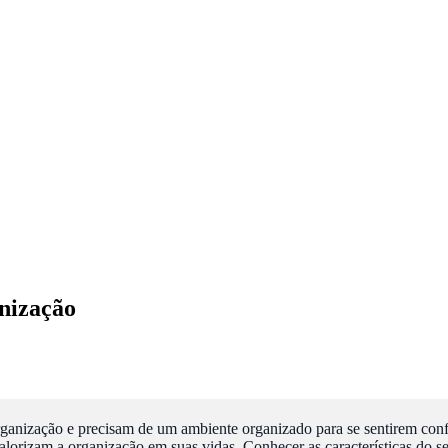
nização
rganização e precisam de um ambiente organizado para se sentirem conf
lorizam a organização em suas vidas. Conhecer as características do se