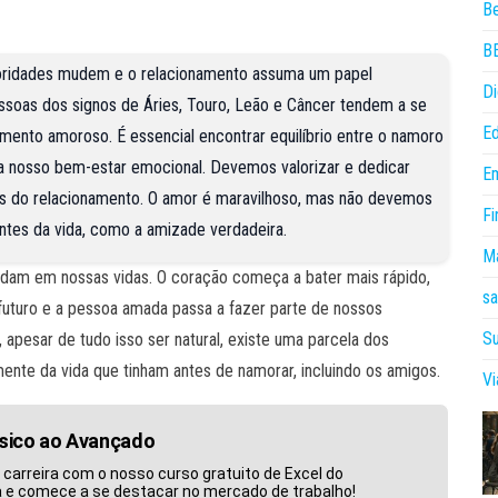
B
B
ioridades mudem e o relacionamento assuma um papel
Di
ssoas dos signos de Áries, Touro, Leão e Câncer tendem a se
E
ento amoroso. É essencial encontrar equilíbrio entre o namoro
a nosso bem-estar emocional. Devemos valorizar e dedicar
E
s do relacionamento. O amor é maravilhoso, mas não devemos
Fi
ntes da vida, como a amizade verdadeira.
Ma
udam em nossas vidas. O coração começa a bater mais rápido,
sa
 futuro e a pessoa amada passa a fazer parte de nossos
Su
 apesar de tudo isso ser natural, existe uma parcela dos
te da vida que tinham antes de namorar, incluindo os amigos.
V
ásico ao Avançado
 carreira com o nosso curso gratuito de Excel do
a e comece a se destacar no mercado de trabalho!