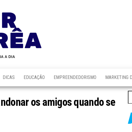
Blog
Novidades
Sobre
do
Tecnologia,
Marketing,
Alair
Educação e
Corrêa
Muito
Mais…
DICAS
EDUCAÇÃO
EMPREENDEDORISMO
MARKETING D
P
andonar os amigos quando se
po