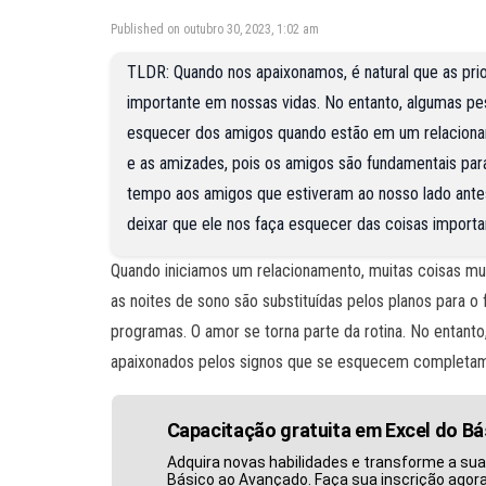
Published on outubro 30, 2023, 1:02 am
TLDR: Quando nos apaixonamos, é natural que as pr
importante em nossas vidas. No entanto, algumas pe
esquecer dos amigos quando estão em um relacionam
e as amizades, pois os amigos são fundamentais par
tempo aos amigos que estiveram ao nosso lado ante
deixar que ele nos faça esquecer das coisas importa
Quando iniciamos um relacionamento, muitas coisas m
as noites de sono são substituídas pelos planos para o
programas. O amor se torna parte da rotina. No entanto,
apaixonados pelos signos que se esquecem completamen
Capacitação gratuita em Excel do B
Adquira novas habilidades e transforme a sua
Básico ao Avançado. Faça sua inscrição agor