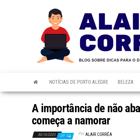
Skip
to
the
content
NOTÍCIAS DE PORTO ALEGRE
BELEZA
A importância de não ab
começa a namorar
Por
ALAIR CORRÊA
30/10/2023
Off