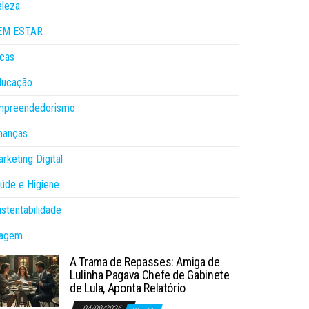
eleza
EM ESTAR
cas
ducação
mpreendedorismo
nanças
rketing Digital
úde e Higiene
stentabilidade
iagem
A Trama de Repasses: Amiga de
Lulinha Pagava Chefe de Gabinete
de Lula, Aponta Relatório
04/08/2026