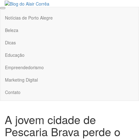
Skip
to
Blog do Alair Corrêa
Novidades Sobre Tecnologia, Marketing, Educação e Muito Mais…
the
Notícias de Porto Alegre
content
Beleza
Dicas
Educação
Empreendedorismo
Marketing Digital
Contato
A jovem cidade de
Pescaria Brava perde o