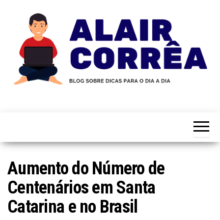
Skip
to
the
content
Novidades
Blog
Sobre
do
Tecnologia,
Marketing,
Alair
Educação e
Corrêa
Muito
Mais…
Aumento do Número de
Centenários em Santa
Catarina e no Brasil