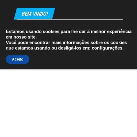
BEM VINDO!
Estamos usando cookies para lhe dar a melhor experiência
em nosso site.
Você pode encontrar mais informações sobre os cookies
que estamos usando ou desligá-los em:
configurações
.
Orgulhosamente mantido com
WordPress
|
Tema:
Envo
Aceito
Magazine