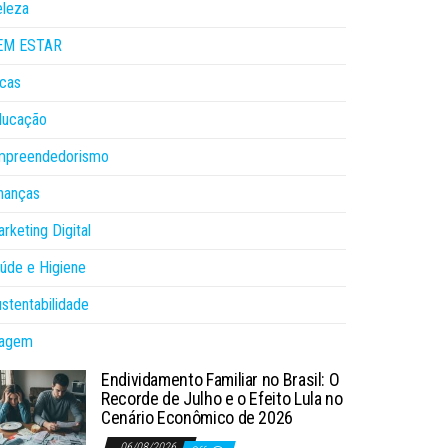
eleza
EM ESTAR
cas
ducação
mpreendedorismo
nanças
rketing Digital
úde e Higiene
stentabilidade
iagem
Endividamento Familiar no Brasil: O
Recorde de Julho e o Efeito Lula no
Cenário Econômico de 2026
06/08/2026