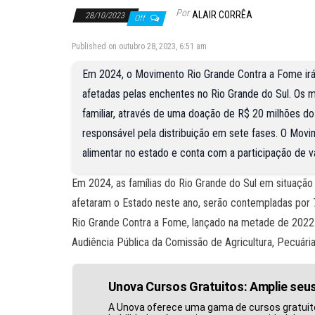
Por
ALAIR CORRÊA
28/10/2023
Off
Published on outubro 28, 2023, 6:51 am
Em 2024, o Movimento Rio Grande Contra a Fome irá f
afetadas pelas enchentes no Rio Grande do Sul. Os m
familiar, através de uma doação de R$ 20 milhões do 
responsável pela distribuição em sete fases. O Mov
alimentar no estado e conta com a participação de vá
Em 2024, as famílias do Rio Grande do Sul em situação 
afetaram o Estado neste ano, serão contempladas por 
Rio Grande Contra a Fome, lançado na metade de 2022. O
Audiência Pública da Comissão de Agricultura, Pecuári
Unova Cursos Gratuitos: Amplie se
A Unova oferece uma gama de cursos gratuit