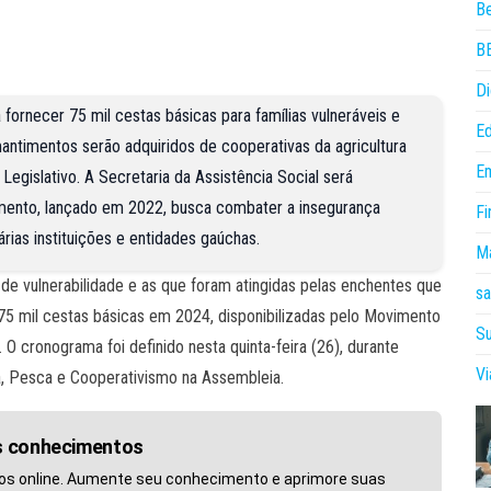
B
B
Di
ornecer 75 mil cestas básicas para famílias vulneráveis e
E
antimentos serão adquiridos de cooperativas da agricultura
E
Legislativo. A Secretaria da Assistência Social será
imento, lançado em 2022, busca combater a insegurança
Fi
rias instituições e entidades gaúchas.
Ma
de vulnerabilidade e as que foram atingidas pelas enchentes que
sa
75 mil cestas básicas em 2024, disponibilizadas pelo Movimento
Su
 cronograma foi definido nesta quinta-feira (26), durante
V
a, Pesca e Cooperativismo na Assembleia.
us conhecimentos
os online. Aumente seu conhecimento e aprimore suas