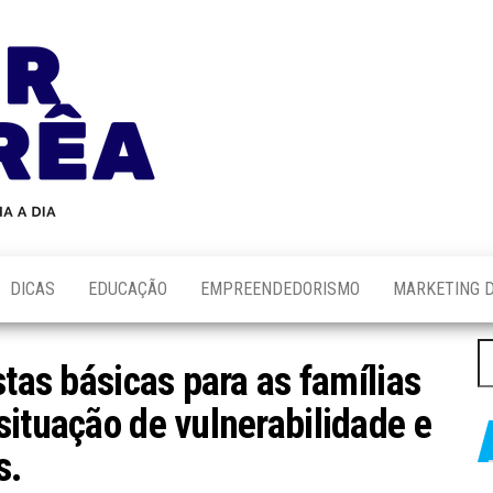
Blog
Novidades
Sobre
do
Tecnologia,
Marketing,
Alair
Educação e
Corrêa
Muito
Mais…
DICAS
EDUCAÇÃO
EMPREENDEDORISMO
MARKETING D
P
stas básicas para as famílias
po
situação de vulnerabilidade e
s.