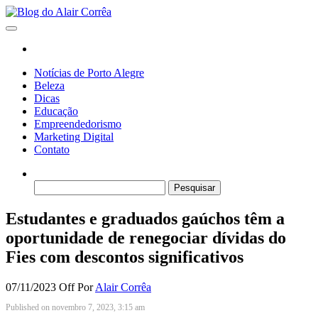
Skip
to
Blog do Alair Corrêa
Novidades Sobre Tecnologia, Marketing, Educação e Muito Mais…
the
content
Notícias de Porto Alegre
Beleza
Dicas
Educação
Empreendedorismo
Marketing Digital
Contato
Pesquisar
por:
Estudantes e graduados gaúchos têm a
oportunidade de renegociar dívidas do
Fies com descontos significativos
07/11/2023
Off
Por
Alair Corrêa
Published on novembro 7, 2023, 3:15 am