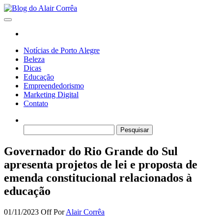
Skip
to
Blog do Alair Corrêa
Novidades Sobre Tecnologia, Marketing, Educação e Muito Mais…
the
content
Notícias de Porto Alegre
Beleza
Dicas
Educação
Empreendedorismo
Marketing Digital
Contato
Pesquisar
por:
Governador do Rio Grande do Sul
apresenta projetos de lei e proposta de
emenda constitucional relacionados à
educação
01/11/2023
Off
Por
Alair Corrêa