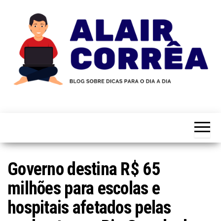
Skip
to
the
content
Novidades
Blog
Sobre
do
Tecnologia,
Marketing,
Alair
Educação e
Corrêa
Muito
Mais…
Governo destina R$ 65
milhões para escolas e
hospitais afetados pelas