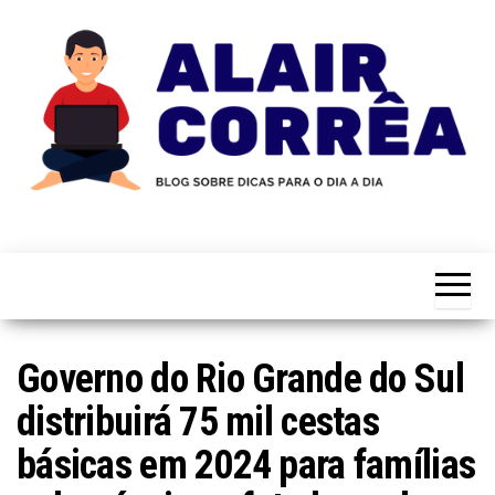
Skip
to
the
content
Novidades
Blog
Sobre
do
Tecnologia,
Marketing,
Alair
Educação e
Corrêa
Muito
Mais…
Governo do Rio Grande do Sul
distribuirá 75 mil cestas
básicas em 2024 para famílias