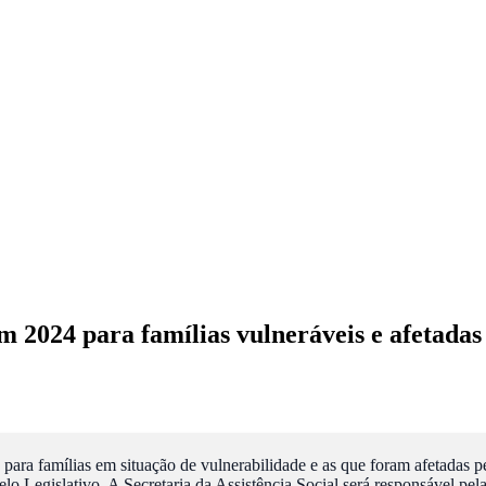
m 2024 para famílias vulneráveis e afetadas
 para famílias em situação de vulnerabilidade e as que foram afetadas p
elo Legislativo. A Secretaria da Assistência Social será responsável pel