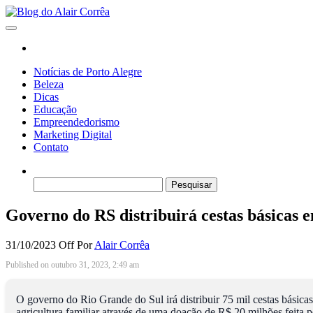
Skip
to
Blog do Alair Corrêa
Novidades Sobre Tecnologia, Marketing, Educação e Muito Mais…
the
content
Notícias de Porto Alegre
Beleza
Dicas
Educação
Empreendedorismo
Marketing Digital
Contato
Pesquisar
por:
Governo do RS distribuirá cestas básicas e
31/10/2023
Off
Por
Alair Corrêa
Published on outubro 31, 2023, 2:49 am
O governo do Rio Grande do Sul irá distribuir 75 mil cestas básicas
agricultura familiar através de uma doação de R$ 20 milhões feita p