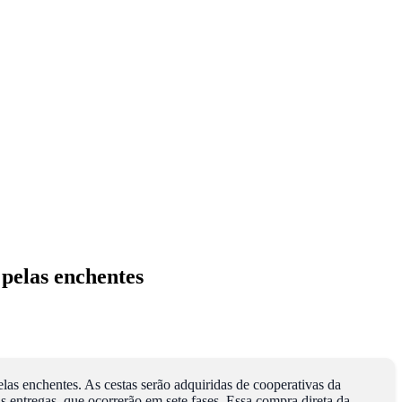
 pelas enchentes
elas enchentes. As cestas serão adquiridas de cooperativas da
as entregas, que ocorrerão em sete fases. Essa compra direta da