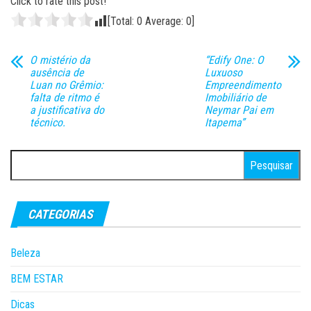
Click to rate this post!
[Total:
0
Average:
0
]
O mistério da
“Edify One: O
ausência de
Luxuoso
Luan no Grêmio:
Empreendimento
falta de ritmo é
Imobiliário de
a justificativa do
Neymar Pai em
técnico.
Itapema”
Pesquisar
por:
CATEGORIAS
Beleza
BEM ESTAR
Dicas