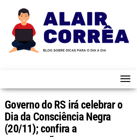
Skip
to
the
content
Novidades
Blog
Sobre
do
Tecnologia,
Marketing,
Alair
Educação e
Corrêa
Muito
Mais…
Governo do RS irá celebrar o
Dia da Consciência Negra
(20/11); confira a