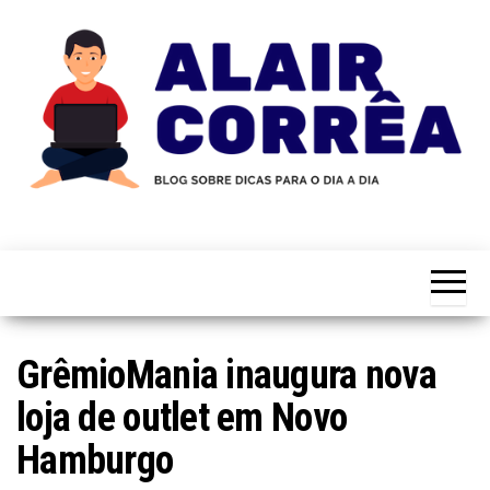
Skip
to
the
content
Novidades
Blog
Sobre
do
Tecnologia,
Marketing,
Alair
Educação e
Corrêa
Muito
Mais…
GrêmioMania inaugura nova
loja de outlet em Novo
Hamburgo