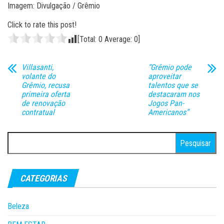
Imagem: Divulgação / Grêmio
Click to rate this post!
[Total:
0
Average:
0
]
Villasanti,
“Grêmio pode
volante do
aproveitar
Grêmio, recusa
talentos que se
primeira oferta
destacaram nos
de renovação
Jogos Pan-
contratual
Americanos”
Pesquisar
por:
CATEGORIAS
Beleza