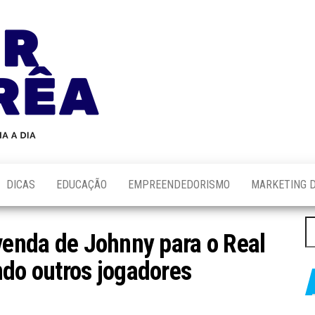
Blog
Novidades
Sobre
do
Tecnologia,
Marketing,
Alair
Educação e
Corrêa
Muito
Mais…
DICAS
EDUCAÇÃO
EMPREENDEDORISMO
MARKETING D
P
 venda de Johnny para o Real
po
ndo outros jogadores