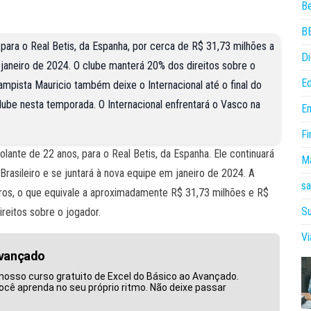
B
B
 para o Real Betis, da Espanha, por cerca de R$ 31,73 milhões a
Di
 janeiro de 2024. O clube manterá 20% dos direitos sobre o
E
ampista Mauricio também deixe o Internacional até o final do
lube nesta temporada. O Internacional enfrentará o Vasco na
E
Fi
lante de 22 anos, para o Real Betis, da Espanha. Ele continuará
Ma
rasileiro e se juntará à nova equipe em janeiro de 2024. A
sa
uros, o que equivale a aproximadamente R$ 31,73 milhões e R$
Su
ireitos sobre o jogador.
V
Avançado
nosso curso gratuito de Excel do Básico ao Avançado.
ocê aprenda no seu próprio ritmo. Não deixe passar