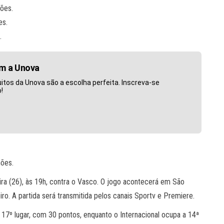
hões.
es.
.
om a Unova
itos da Unova são a escolha perfeita. Inscreva-se
!
hões.
eira (26), às 19h, contra o Vasco. O jogo acontecerá em São
ro. A partida será transmitida pelos canais Sportv e Premiere.
7º lugar, com 30 pontos, enquanto o Internacional ocupa a 14ª