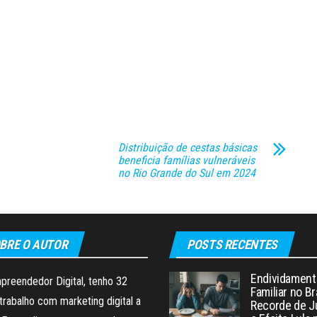
Distribuição de cestas básicas
beneficia famílias vulneráveis
no Rio Grande do Sul em 2024
BRE O AUTOR
POSTS RECENTES
Endividament
preendedor Digital, tenho 32
Familiar no Br
trabalho com marketing digital a
Recorde de J