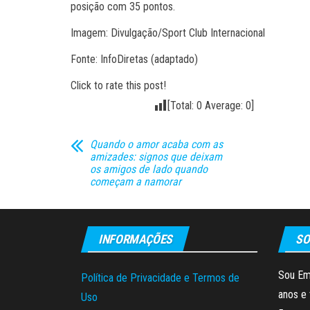
posição com 35 pontos.
Imagem: Divulgação/Sport Club Internacional
Fonte: InfoDiretas (adaptado)
Click to rate this post!
[Total:
0
Average:
0
]
Quando o amor acaba com as
amizades: signos que deixam
os amigos de lado quando
começam a namorar
INFORMAÇÕES
SO
Sou Em
Política de Privacidade e Termos de
anos e 
Uso