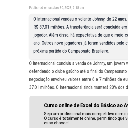
Published on outubro 30, 2023, 7:18 am
O Internacional vendeu o volante Johnny, de 22 anos,
R$ 37,01 milhões. A transferência será concluída em
jogador. Além disso, há expectativa de que o meio-c
ano. Outros nove jogadores já foram vendidos pelo c
próxima partida do Campeonato Brasileiro.
O Internacional concluiu a venda de Johnny, um jovem vo
defendendo o clube gaúcho até o final do Campeonato B
negociação envolveu valores entre 6 e 7 milhões de e
37,01 milhões. O Internacional ainda manterá 20% dos d
Curso online de Excel do Básico ao 
Seja um profissional mais competitivo com o 
O curso é totalmente online, permitindo que v
essa chance!