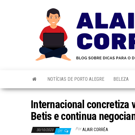
Skip
to
the
content
NOTÍCIAS DE PORTO ALEGRE
BELEZA
Internacional concretiza
Betis e continua negocia
Por
ALAIR CORRÊA
30/10/2023
Off