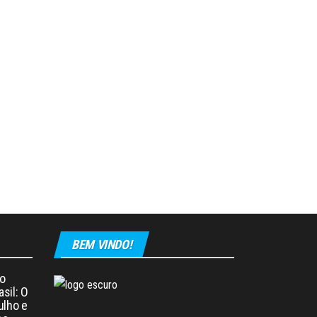
BEM VINDO!
o
asil: O
ulho e