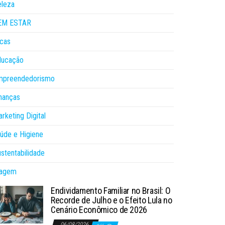
eleza
EM ESTAR
cas
ducação
mpreendedorismo
nanças
rketing Digital
úde e Higiene
stentabilidade
iagem
Endividamento Familiar no Brasil: O
Recorde de Julho e o Efeito Lula no
Cenário Econômico de 2026
06/08/2026