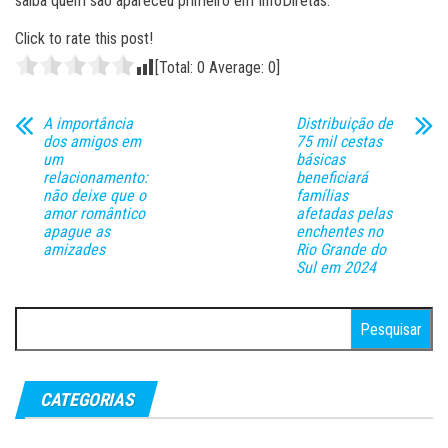
saiba quem são apareceu primeiro em InfoDiretas.
Click to rate this post!
[Total:
0
Average:
0
]
A importância
Distribuição de
dos amigos em
75 mil cestas
um
básicas
relacionamento:
beneficiará
não deixe que o
famílias
amor romântico
afetadas pelas
apague as
enchentes no
amizades
Rio Grande do
Sul em 2024
Pesquisar
por:
CATEGORIAS