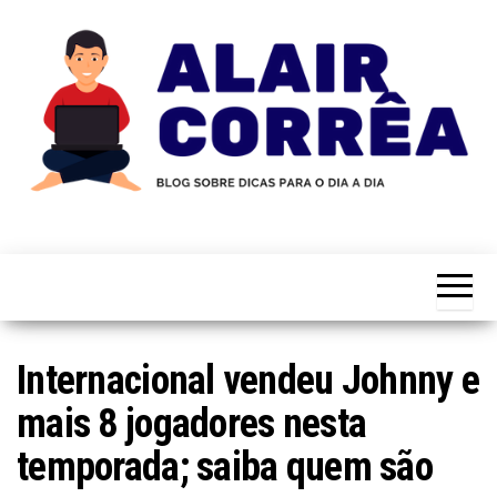
Skip
to
the
content
Novidades
Blog
Sobre
do
Tecnologia,
Marketing,
Alair
Educação e
Corrêa
Muito
Mais…
Internacional vendeu Johnny e
mais 8 jogadores nesta
temporada; saiba quem são