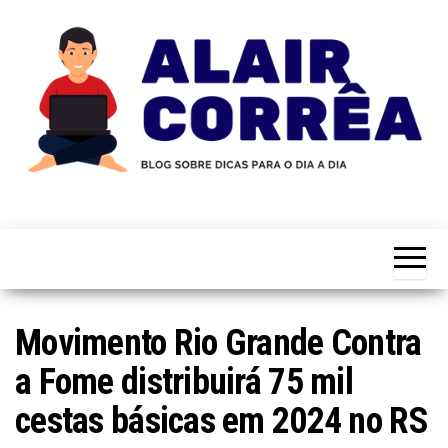
Skip
to
the
content
Novidades
Blog
Sobre
do
Tecnologia,
Marketing,
Alair
Educação e
Corrêa
Muito
Mais…
Movimento Rio Grande Contra
a Fome distribuirá 75 mil
cestas básicas em 2024 no RS