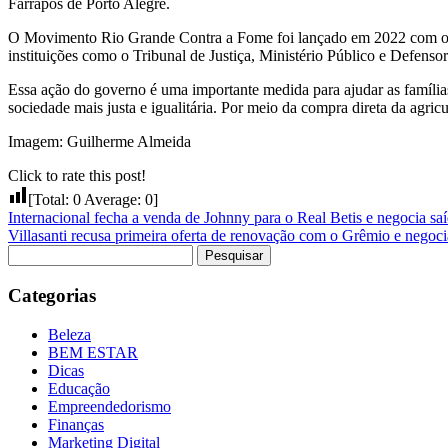
Farrapos de Porto Alegre.
O Movimento Rio Grande Contra a Fome foi lançado em 2022 com o obje
instituições como o Tribunal de Justiça, Ministério Público e Defensor
Essa ação do governo é uma importante medida para ajudar as famílias
sociedade mais justa e igualitária. Por meio da compra direta da agri
Imagem: Guilherme Almeida
Click to rate this post!
[Total:
0
Average:
0
]
Internacional fecha a venda de Johnny para o Real Betis e negocia saí
Villasanti recusa primeira oferta de renovação com o Grêmio e negoc
Pesquisar
por:
Categorias
Beleza
BEM ESTAR
Dicas
Educação
Empreendedorismo
Finanças
Marketing Digital