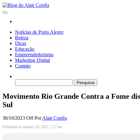
Skip
to
Blog do Alair Corrêa
Novidades Sobre Tecnologia, Marketing, Educação e Muito Mais…
the
content
Notícias de Porto Alegre
Beleza
Dicas
Educação
Empreendedorismo
Marketing Digital
Contato
Pesquisar
por:
Movimento Rio Grande Contra a Fome distri
Sul
30/10/2023
Off
Por
Alair Corrêa
Published on outubro 30, 2023, 2:17 am