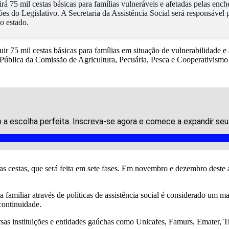
75 mil cestas básicas para famílias vulneráveis e afetadas pelas ench
s do Legislativo. A Secretaria da Assistência Social será responsável 
o estado.
 75 mil cestas básicas para famílias em situação de vulnerabilidade e
blica da Comissão de Agricultura, Pecuária, Pesca e Cooperativismo na
ão a escolha perfeita. Inscreva-se agora e comece a expandir s
 das cestas, que será feita em sete fases. Em novembro e dezembro deste 
a familiar através de políticas de assistência social é considerado um
continuidade.
rsas instituições e entidades gaúchas como Unicafes, Famurs, Emater, T