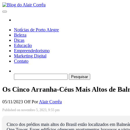
Skip
to
Blog do Alair Corrêa
Novidades Sobre Tecnologia, Marketing, Educação e Muito Mais…
the
content
Notícias de Porto Alegre
Beleza
Dicas
Educação
Empreendedorismo
Marketing Digital
Contato
Pesquisar
por:
Os Cinco Arranha-Céus Mais Altos de Bal
05/11/2023
Off
Por
Alair Corrêa
Published on novembro 5, 2023, 9:55 pm
Cinco dos prédios mais altos do Brasil estão localizados em Balneá
One Tower. Esses edifícios oferecem apartamentos luxuosos e vista