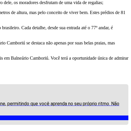
tro dele, os moradores desfrutam de uma vida de regalias;
tros de altura, mas pelo conceito de viver bem. Estes prédios de 81
rasileiro. Cada detalhe, desde sua entrada até o 77º andar, é
ário Camboriú se destaca não apenas por suas belas praias, mas
íveis em Balneário Camboriú. Você terá a oportunidade única de admirar
ne, permitindo que você aprenda no seu próprio ritmo. Não