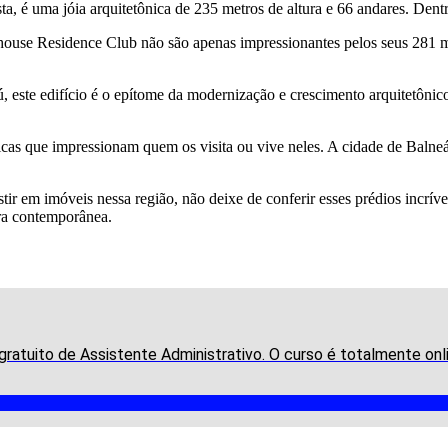
rista, é uma jóia arquitetônica de 235 metros de altura e 66 andares. Den
thouse Residence Club não são apenas impressionantes pelos seus 281 me
ste edifício é o epítome da modernização e crescimento arquitetônico b
icas que impressionam quem os visita ou vive neles. A cidade de Balne
estir em imóveis nessa região, não deixe de conferir esses prédios incr
ra contemporânea.
atuito de Assistente Administrativo. O curso é totalmente onli