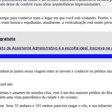
não deixe de conferir essas obras arquitetônicas impressionantes.
empo para conhecer mais o lugar em que você está visitando. Porém, vo
ram baixas e espalhadas, atualmente, a verticalização está muito prese
gratuito
uito de Assistente Administrativo é a escolha ideal. Inscreva-se
embarcar juntos nessa viagem entre as nuvens e conhecer os prédios ma
asil são:
uristas e amantes de arranha-céus, esse é um dos maiores prédios do Br
mbém uma vista panorâmica da cidade e do oceano;
ome. Seus 55 andares e 191 metros parecem rasgar o céu, e sua infraest