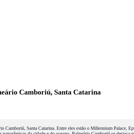
neário Camboriú, Santa Catarina
rio Camboriú, Santa Catarina. Entre eles estão o Millennium Palace, Ep
s panorâmicas da cidade e do oceano. Balneário Camboriú se destaca pe