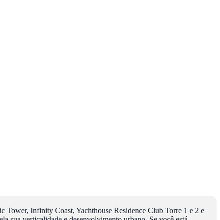
ic Tower, Infinity Coast, Yachthouse Residence Club Torre 1 e 2 e
la sua verticalidade e desenvolvimento urbano. Se você está