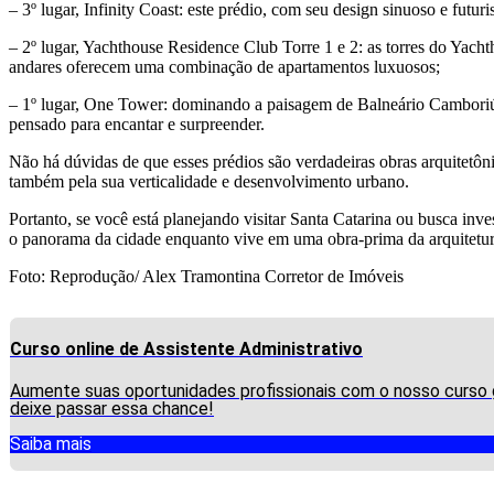
– 3º lugar, Infinity Coast: este prédio, com seu design sinuoso e futu
– 2º lugar, Yachthouse Residence Club Torre 1 e 2: as torres do Yach
andares oferecem uma combinação de apartamentos luxuosos;
– 1º lugar, One Tower: dominando a paisagem de Balneário Camboriú, e
pensado para encantar e surpreender.
Não há dúvidas de que esses prédios são verdadeiras obras arquitetôn
também pela sua verticalidade e desenvolvimento urbano.
Portanto, se você está planejando visitar Santa Catarina ou busca inv
o panorama da cidade enquanto vive em uma obra-prima da arquitetu
Foto: Reprodução/ Alex Tramontina Corretor de Imóveis
Curso online de Assistente Administrativo
Aumente suas oportunidades profissionais com o nosso curso gr
deixe passar essa chance!
Saiba mais