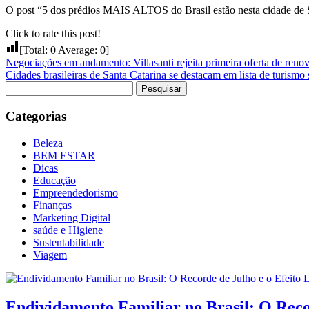
O post “5 dos prédios MAIS ALTOS do Brasil estão nesta cidade de S
Click to rate this post!
[Total:
0
Average:
0
]
Negociações em andamento: Villasanti rejeita primeira oferta de ren
Cidades brasileiras de Santa Catarina se destacam em lista de turismo 
Pesquisar
por:
Categorias
Beleza
BEM ESTAR
Dicas
Educação
Empreendedorismo
Finanças
Marketing Digital
saúde e Higiene
Sustentabilidade
Viagem
Endividamento Familiar no Brasil: O Reco