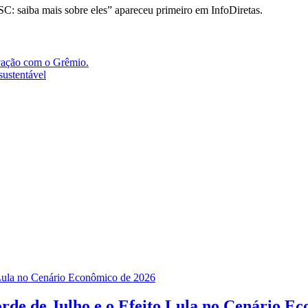
C: saiba mais sobre eles” apareceu primeiro em InfoDiretas.
ovação com o Grêmio.
sustentável
rde de Julho e o Efeito Lula no Cenário E