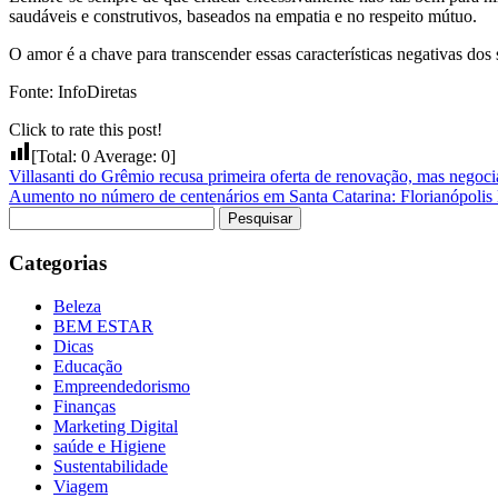
saudáveis e construtivos, baseados na empatia e no respeito mútuo.
O amor é a chave para transcender essas características negativas do
Fonte: InfoDiretas
Click to rate this post!
[Total:
0
Average:
0
]
Villasanti do Grêmio recusa primeira oferta de renovação, mas negoc
Aumento no número de centenários em Santa Catarina: Florianópolis li
Pesquisar
por:
Categorias
Beleza
BEM ESTAR
Dicas
Educação
Empreendedorismo
Finanças
Marketing Digital
saúde e Higiene
Sustentabilidade
Viagem