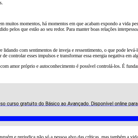
s.
 em muitos momentos, há momentos em que acabam expondo a vida pesso
o pelos que estão ao seu redor. Para manter boas relações interpessoais
lidando com sentimentos de inveja e ressentimento, o que pode levá-los
de controlar esses impulsos e transformar essa energia negativa em alg
 com amor próprio e autoconhecimento é possível controlá-los. É fundam
o curso gratuito do Básico ao Avançado. Disponível online par
guém e prejudica não só a pessoa alvo das críticas, mas também a vida 