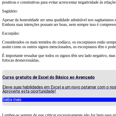
positivas e construtivas para evitar acrescentar negatividade às relaçõe
Sagitário:
Apesar da honestidade ser uma qualidade admirável nos sagitarianos
Embora suas intenções possam ser boas, nem sempre isso é compreendid
Escorpião:
Considerados os mais temidos do zodíaco, os escorpianos estão sempre 
assim como os outros signos mencionados, os escorpianos têm o poder 
É importante ressaltar que todos os signos têm seu lado negativo, mas
fofocas desnecessárias.
Curso gratuito de Excel do Básico ao Avançado
Eleve suas habilidades em Excel a um novo patamar com o noss
Aproveite esta oportunidade!
Saiba mais
Lembre-se sempre de que criticar excessivamente não faz bem para nin