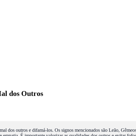
al dos Outros
mal dos outros e difamá-los. Os signos mencionados são Leão, Gêmeos, 
empatia. É importante valorizar as qualidades dos outros e evitar fofoc