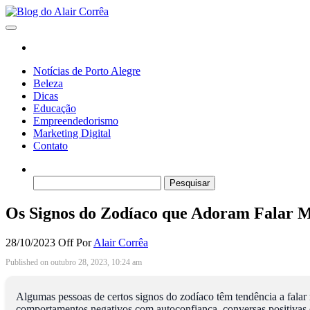
Skip
to
Blog do Alair Corrêa
Novidades Sobre Tecnologia, Marketing, Educação e Muito Mais…
the
content
Notícias de Porto Alegre
Beleza
Dicas
Educação
Empreendedorismo
Marketing Digital
Contato
Pesquisar
por:
Os Signos do Zodíaco que Adoram Falar M
28/10/2023
Off
Por
Alair Corrêa
Published on outubro 28, 2023, 10:24 am
Algumas pessoas de certos signos do zodíaco têm tendência a falar 
comportamentos negativos com autoconfiança, conversas positivas e 