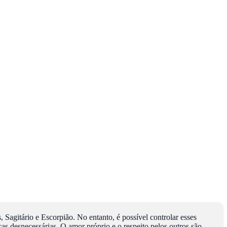
Sagitário e Escorpião. No entanto, é possível controlar esses
as desnecessárias. O amor próprio e o respeito pelos outros são