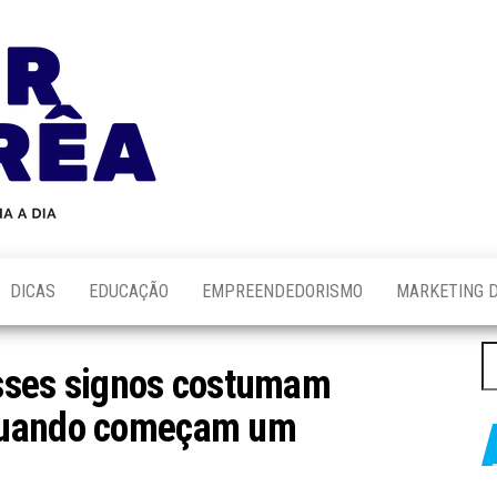
Blog
Novidades
Sobre
do
Tecnologia,
Marketing,
Alair
Educação e
Corrêa
Muito
Mais…
DICAS
EDUCAÇÃO
EMPREENDEDORISMO
MARKETING D
P
sses signos costumam
po
quando começam um