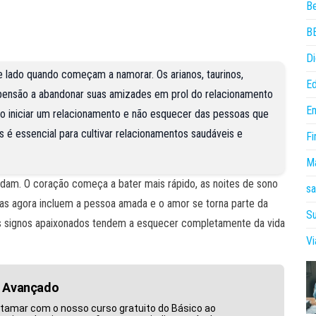
B
B
Di
 lado quando começam a namorar. Os arianos, taurinos,
E
opensão a abandonar suas amizades em prol do relacionamento
E
 ao iniciar um relacionamento e não esquecer das pessoas que
 é essencial para cultivar relacionamentos saudáveis e
Fi
Ma
dam. O coração começa a bater mais rápido, as noites de sono
sa
amas agora incluem a pessoa amada e o amor se torna parte da
Su
guns signos apaixonados tendem a esquecer completamente da vida
V
o Avançado
atamar com o nosso curso gratuito do Básico ao