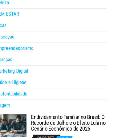
eleza
EM ESTAR
cas
ducação
mpreendedorismo
nanças
rketing Digital
úde e Higiene
stentabilidade
iagem
Endividamento Familiar no Brasil: O
Recorde de Julho e o Efeito Lula no
Cenário Econômico de 2026
06/08/2026