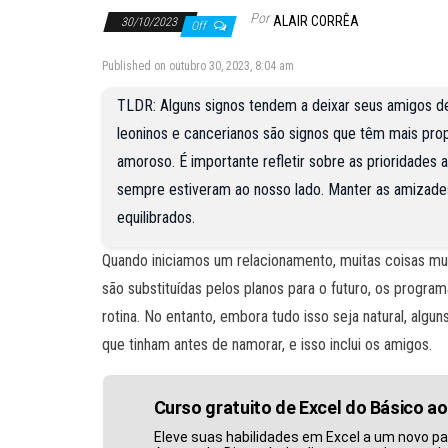
Por
ALAIR CORRÊA
30/10/2023
Off
Published on outubro 30, 2023, 8:04 am
TLDR: Alguns signos tendem a deixar seus amigos de
leoninos e cancerianos são signos que têm mais pr
amoroso. É importante refletir sobre as prioridades
sempre estiveram ao nosso lado. Manter as amizades
equilibrados.
Quando iniciamos um relacionamento, muitas coisas mu
são substituídas pelos planos para o futuro, os progr
rotina. No entanto, embora tudo isso seja natural, al
que tinham antes de namorar, e isso inclui os amigos.
Curso gratuito de Excel do Básico a
Eleve suas habilidades em Excel a um novo p