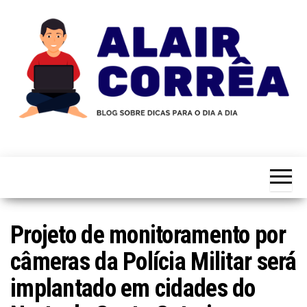
Skip
to
the
content
Novidades
Blog
Sobre
do
Tecnologia,
Marketing,
Alair
Educação e
Corrêa
Muito
Mais…
Projeto de monitoramento por
câmeras da Polícia Militar será
implantado em cidades do