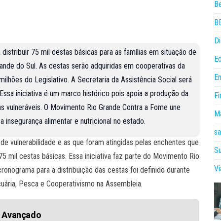
B
B
Di
istribuir 75 mil cestas básicas para as famílias em situação de
E
rande do Sul. As cestas serão adquiridas em cooperativas da
E
milhões do Legislativo. A Secretaria da Assistência Social será
Essa iniciativa é um marco histórico pois apoia a produção da
Fi
lias vulneráveis. O Movimento Rio Grande Contra a Fome une
Ma
 insegurança alimentar e nutricional no estado.
sa
de vulnerabilidade e as que foram atingidas pelas enchentes que
Su
5 mil cestas básicas. Essa iniciativa faz parte do Movimento Rio
V
onograma para a distribuição das cestas foi definido durante
cuária, Pesca e Cooperativismo na Assembleia.
o Avançado