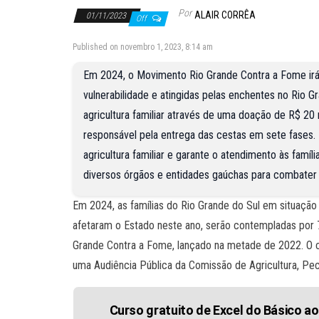
Por
ALAIR CORRÊA
01/11/2023
Off
Published on novembro 1, 2023, 8:14 am
Em 2024, o Movimento Rio Grande Contra a Fome irá d
vulnerabilidade e atingidas pelas enchentes no Rio G
agricultura familiar através de uma doação de R$ 20 
responsável pela entrega das cestas em sete fases. 
agricultura familiar e garante o atendimento às famí
diversos órgãos e entidades gaúchas para combater a
Em 2024, as famílias do Rio Grande do Sul em situação 
afetaram o Estado neste ano, serão contempladas por 7
Grande Contra a Fome, lançado na metade de 2022. O cr
uma Audiência Pública da Comissão de Agricultura, Pe
Curso gratuito de Excel do Básico a