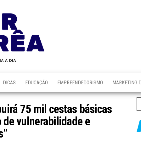
Blog
Novidades
Sobre
do
Tecnologia,
Marketing,
Alair
Educação e
Corrêa
Muito
Mais…
DICAS
EDUCAÇÃO
EMPREENDEDORISMO
MARKETING D
P
buirá 75 mil cestas básicas
po
 de vulnerabilidade e
s”