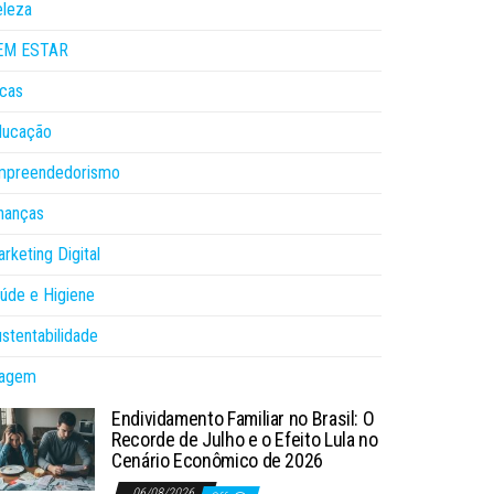
eleza
EM ESTAR
cas
ducação
mpreendedorismo
nanças
rketing Digital
úde e Higiene
stentabilidade
iagem
Endividamento Familiar no Brasil: O
Recorde de Julho e o Efeito Lula no
Cenário Econômico de 2026
06/08/2026