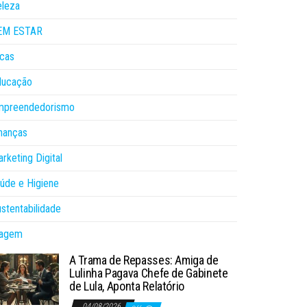
eleza
EM ESTAR
cas
ducação
mpreendedorismo
nanças
rketing Digital
úde e Higiene
stentabilidade
iagem
A Trama de Repasses: Amiga de
Lulinha Pagava Chefe de Gabinete
de Lula, Aponta Relatório
04/08/2026