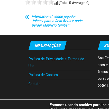
[Total:
0
Average:
0
]
Internacional vende jogador
Johnny para o Real Betis e pode
perder Mauricio também
INFORMAÇÕES
SO
Sou Em
Política de Privacidade e Termos de
anos e 
Uso
5 anos.
Política de Cookies
persev
Contato
obter 
Estamos usando cookies para lhe d