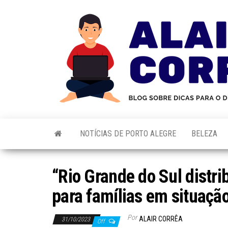
Skip
to
the
content
NOTÍCIAS DE PORTO ALEGRE
BELEZA
“Rio Grande do Sul distri
para famílias em situação
Por
ALAIR CORRÊA
31/10/2023
Off