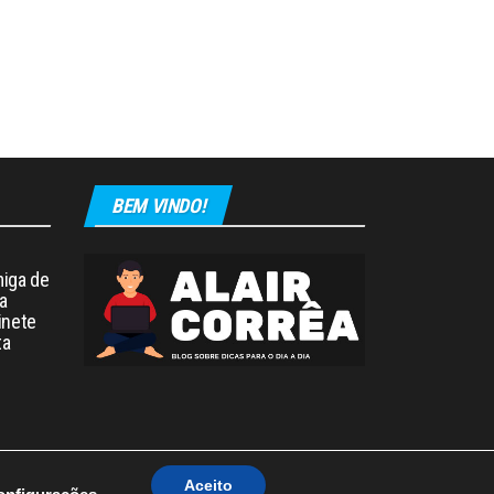
BEM VINDO!
iga de
a
inete
ta
Aceito