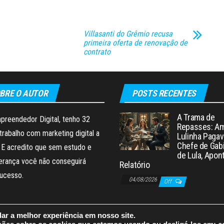
Villasanti do Grêmio recusa
primeira oferta de renovação de
contrato
BRE O AUTOR
POSTS RECENTES
A Trama de
preendedor Digital, tenho 32
Repasses: Am
trabalho com marketing digital a
Lulinha Pagav
Chefe de Gab
 E acredito que sem estudo e
de Lula, Apon
erança você não conseguirá
Relatório
sucesso.
04/08/2026
Off
ar a melhor experiência em nosso site.
Orgulhosamente mantido com
WordPress
|
Tema:
Envo Magazine