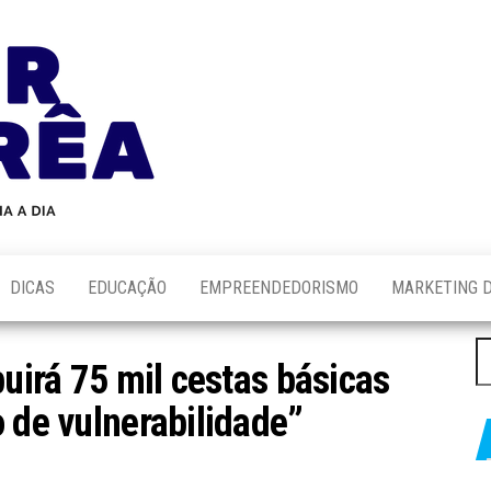
Blog
Novidades
Sobre
do
Tecnologia,
Marketing,
Alair
Educação e
Corrêa
Muito
Mais…
DICAS
EDUCAÇÃO
EMPREENDEDORISMO
MARKETING D
P
buirá 75 mil cestas básicas
po
 de vulnerabilidade”