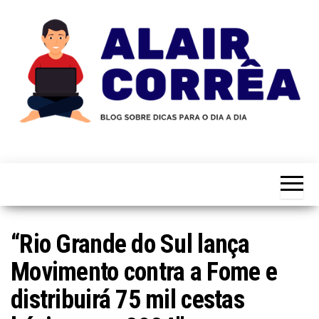
Skip
to
the
content
Novidades
Blog
Sobre
do
Tecnologia,
Marketing,
Alair
Educação e
Corrêa
Muito
Mais…
“Rio Grande do Sul lança
Movimento contra a Fome e
distribuirá 75 mil cestas