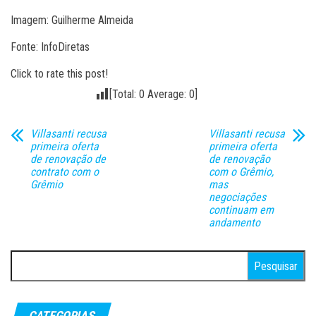
Imagem: Guilherme Almeida
Fonte: InfoDiretas
Click to rate this post!
[Total:
0
Average:
0
]
Villasanti recusa
Villasanti recusa
primeira oferta
primeira oferta
de renovação de
de renovação
contrato com o
com o Grêmio,
Grêmio
mas
negociações
continuam em
andamento
Pesquisar
por:
CATEGORIAS