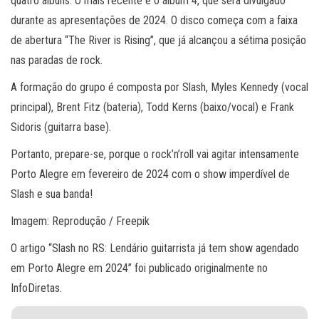
quatro álbuns. O mais recente é o álbum 4, que será divulgado
durante as apresentações de 2024. O disco começa com a faixa
de abertura “The River is Rising”, que já alcançou a sétima posição
nas paradas de rock.
A formação do grupo é composta por Slash, Myles Kennedy (vocal
principal), Brent Fitz (bateria), Todd Kerns (baixo/vocal) e Frank
Sidoris (guitarra base).
Portanto, prepare-se, porque o rock’n’roll vai agitar intensamente
Porto Alegre em fevereiro de 2024 com o show imperdível de
Slash e sua banda!
Imagem: Reprodução / Freepik
O artigo “Slash no RS: Lendário guitarrista já tem show agendado
em Porto Alegre em 2024” foi publicado originalmente no
InfoDiretas.