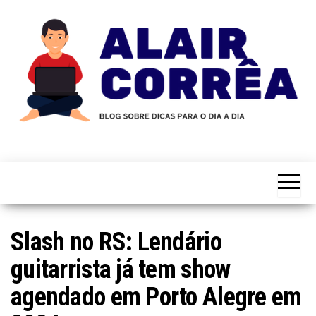
Skip
to
the
content
Novidades
Blog
Sobre
do
Tecnologia,
Marketing,
Alair
Educação e
Corrêa
Muito
Mais…
Slash no RS: Lendário
guitarrista já tem show
agendado em Porto Alegre em