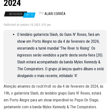
2024
Por
ALAIR CORRÊA
18/10/2023
Off
Published on outubro 18, 2023, 9:53 pm
O lendário guitarrista Slash, do Guns N' Roses, fará um
show em Porto Alegre no dia 4 de fevereiro de 2024,
encerrando a turnê mundial 'The River Is Rising'. Os
ingressos serão vendidos a partir desta sexta-feira (20).
Slash estará acompanhado da banda Myles Kennedy &
The Conspirators. O grupo já lançou quatro álbuns e está
divulgando o mais recente, intitulado '4'.
Atenção amantes do rock’n’roll: no dia 4 de fevereiro de 2024, às
19h, o guitarrista Slash, do lendário grupo Guns N’ Roses, estará
em Porto Alegre para um show imperdível no Pepsi On Stage,
juntamente com a banda Myles Kennedy & The Conspirators.