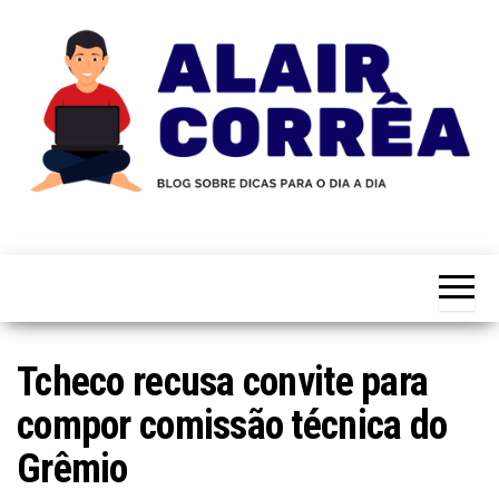
Skip
to
the
content
Novidades
Blog
Sobre
do
Tecnologia,
Marketing,
Alair
Educação e
Corrêa
Muito
Mais…
Tcheco recusa convite para
compor comissão técnica do
Grêmio