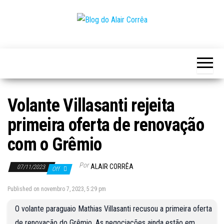
Skip
to
the
Novidades
Blog
content
Sobre
do
Tecnologia,
Marketing,
Alair
Educação e
Corrêa
Muito
Mais…
Volante Villasanti rejeita
primeira oferta de renovação
com o Grêmio
Por
ALAIR CORRÊA
07/11/2023
Off
Published on novembro 7, 2023, 5:29 pm
O volante paraguaio Mathias Villasanti recusou a primeira oferta
de renovação do Grêmio. As negociações ainda estão em