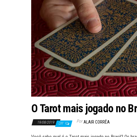
O Tarot mais jogado no Br
Por
ALAIR CORRÊA
19/08/2019
Off
Você sabe qual é o Tarot mais jogado no Brasil? Os br