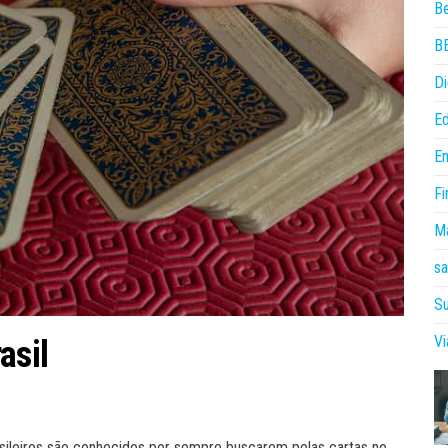
B
B
Di
E
E
Fi
Ma
sa
Su
V
asil
asileiros são conhecidos por sempre buscarem pelas cartas no