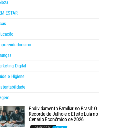
eleza
EM ESTAR
cas
ducação
mpreendedorismo
nanças
rketing Digital
úde e Higiene
stentabilidade
iagem
Endividamento Familiar no Brasil: O
Recorde de Julho e o Efeito Lula no
Cenário Econômico de 2026
06/08/2026