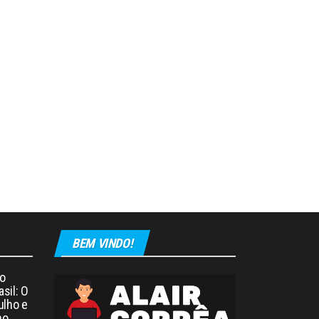
BEM VINDO!
o
asil: O
ulho e
no