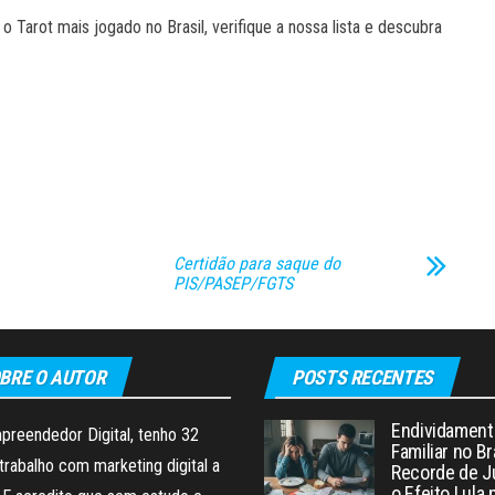
 Tarot mais jogado no Brasil, verifique a nossa lista e descubra
Certidão para saque do
PIS/PASEP/FGTS
BRE O AUTOR
POSTS RECENTES
Endividament
preendedor Digital, tenho 32
Familiar no Br
trabalho com marketing digital a
Recorde de J
o Efeito Lula 