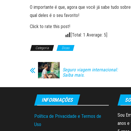
O importante é que, agora que você já sabe tudo sobre o
qual deles é o seu favorito!
Click to rate this post!
[Total:
1
Average:
5
]
Categoria
Dicas
Seguro viagem internacional:
Saiba mais.
INFORMAÇÕES
SO
Sou Em
Política de Privacidade e Termos de
anos e 
Uso