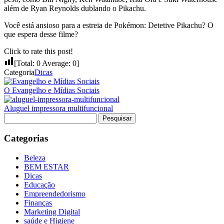
além de Ryan Reynolds dublando o Pikachu.
Você está ansioso para a estreia de Pokémon: Detetive Pikachu? O
que espera desse filme?
Click to rate this post!
[Total:
0
Average:
0
]
Categoria
Dicas
O Evangelho e Mídias Sociais
Aluguel impressora multifuncional
Pesquisar
por:
Categorias
Beleza
BEM ESTAR
Dicas
Educação
Empreendedorismo
Finanças
Marketing Digital
saúde e Higiene