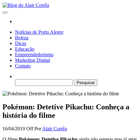
Skip
to
Blog do Alair Corrêa
Novidades Sobre Tecnologia, Marketing, Educação e Muito Mais…
the
content
Notícias de Porto Alegre
Beleza
Dicas
Educação
Empreendedorismo
Marketing Digital
Contato
Pesquisar
por:
Pokémon: Detetive Pikachu: Conheça a
história do filme
16/04/2019
Off
Por
Alair Corrêa
O filme
Pokémon: Detetive Pikachu
ainda não estreou mas já atrai