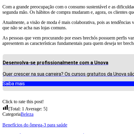
Com a grande preocupação com o consumo sustentável e as dificuldad
segunda mão. Os hábitos de compra mudaram e, agora, os clientes q
Atualmente, a visão de moda é mais colaborativa, pois as tendência
que não se acha nas lojas comuns.
As pessoas que vem procurando por esses brechós possuem perfis varia
apresentem as características fundamentais para quem deseja ter brec
Desenvolva-se profissionalmente com a Unova
Quer crescer na sua carreira? Os cursos gratuitos da Unova s
Saiba mais
Click to rate this post!
[Total:
1
Average:
5
]
Categoria
Beleza
Benefícios do ômega-3 para saúde