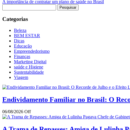
A importância de contratar um plano de saúde no Brasil
Pesquisar
por:
Categorias
Beleza
BEM ESTAR
Dicas
Educação
Empreendedorismo
Finanças
Marketing Digital
saúde e Higiene
Sustentabilidade
Viagem
Endividamento Familiar no Brasil: O Reco
06/08/2026
Off
A Trama de Repasses: Amiga de Lulinha Pa