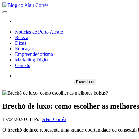
Skip
to
Blog do Alair Corrêa
Novidades Sobre Tecnologia, Marketing, Educação e Muito Mais…
the
content
Notícias de Porto Alegre
Beleza
Dicas
Educação
Empreendedorismo
Marketing Digital
Contato
Pesquisar
por:
Brechó de luxo: como escolher as melhores
17/04/2020
Off
Por
Alair Corrêa
O
brechó de luxo
representa uma grande oportunidade de conseguir b