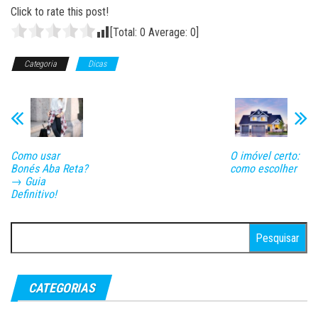
Click to rate this post!
[Total:
0
Average:
0
]
Categoria
Dicas
Como usar
O imóvel certo:
Bonés Aba Reta?
como escolher
→ Guia
Definitivo!
Pesquisar
por:
CATEGORIAS