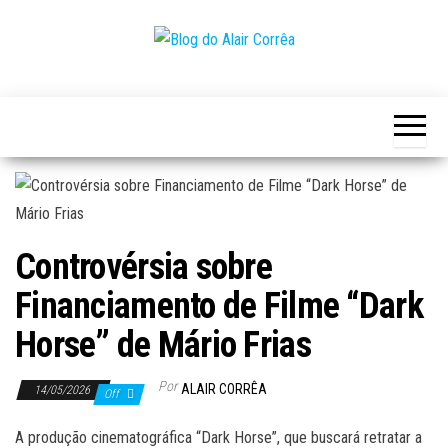
Skip
to
the
Novidades
Blog
content
Sobre
do
Tecnologia,
Marketing,
Alair
Educação e
Corrêa
Muito
Mais…
Controvérsia sobre
Financiamento de Filme “Dark
Horse” de Mário Frias
Por
ALAIR CORRÊA
14/05/2026
Off
A produção cinematográfica “Dark Horse”, que buscará retratar a