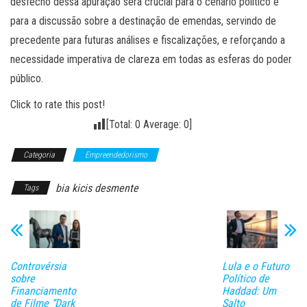
desfecho dessa apuração será crucial para o cenário político e
para a discussão sobre a destinação de emendas, servindo de
precedente para futuras análises e fiscalizações, e reforçando a
necessidade imperativa de clareza em todas as esferas do poder
público.
Click to rate this post!
[Total:
0
Average:
0
]
Categoria
Empreendedorismo
bia kicis desmente
Tags
Controvérsia
Lula e o Futuro
sobre
Político de
Financiamento
Haddad: Um
de Filme “Dark
Salto