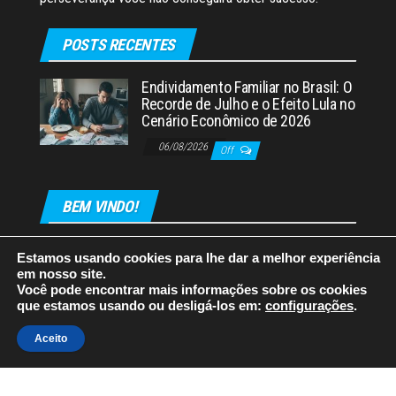
POSTS RECENTES
Endividamento Familiar no Brasil: O
Recorde de Julho e o Efeito Lula no
Cenário Econômico de 2026
06/08/2026
Off
BEM VINDO!
Estamos usando cookies para lhe dar a melhor experiência
em nosso site.
Você pode encontrar mais informações sobre os cookies
que estamos usando ou desligá-los em:
configurações
.
Orgulhosamente mantido com
WordPress
|
Tema:
Envo
Aceito
Magazine