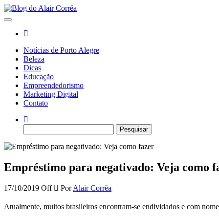
Skip
to
Blog do Alair Corrêa
Novidades Sobre Tecnologia, Marketing, Educação e Muito Mais…
the
content
Notícias de Porto Alegre
Beleza
Dicas
Educação
Empreendedorismo
Marketing Digital
Contato
Pesquisar
por:
Empréstimo para negativado: Veja como f
17/10/2019
Off
Por
Alair Corrêa
Atualmente, muitos brasileiros encontram-se endividados e com nome 