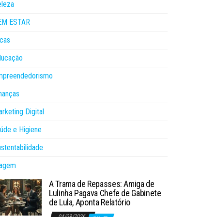
eleza
EM ESTAR
cas
ducação
mpreendedorismo
nanças
rketing Digital
úde e Higiene
stentabilidade
iagem
A Trama de Repasses: Amiga de
Lulinha Pagava Chefe de Gabinete
de Lula, Aponta Relatório
04/08/2026