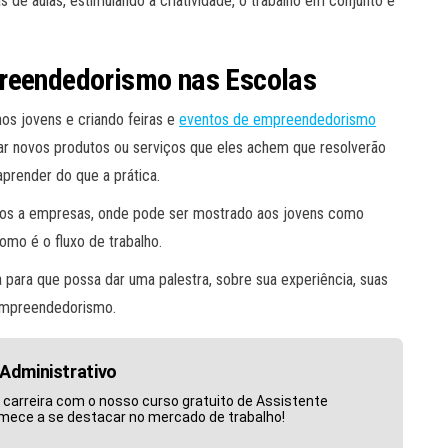
 de aulas, estimulando a criatividade, o trabalho em conjunto e
preendedorismo nas Escolas
s jovens e criando feiras e
eventos de empreendedorismo
iar novos produtos ou serviços que eles achem que resolverão
prender do que a prática.
eios a empresas, onde pode ser mostrado aos jovens como
mo é o fluxo de trabalho.
para que possa dar uma palestra, sobre sua experiência, suas
 empreendedorismo.
Administrativo
 carreira com o nosso curso gratuito de Assistente
omece a se destacar no mercado de trabalho!