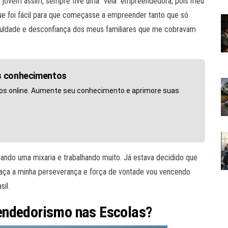
o jovem assim, sempre tive uma “veia” empreendedora, pois meu
e foi fácil para que começasse a empreender tanto que só
uldade e desconfiança dos meus familiares que me cobravam
us conhecimentos
os online. Aumente seu conhecimento e aprimore suas
hando uma mixaria e trabalhando muito. Já estava decidido que
graça a minha perseverança e força de vontade vou vencendo
il.
endedorismo nas Escolas?