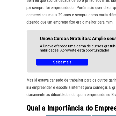
Bem eu que sou da década de 80 e já não sou mais tã
pai sempre foi empreendedor. Porém não quer dizer qu
comecei aos meus 29 anos e sempre como muita dific
dizendo que um emprego fixo era o melhor para mim.
Unova Cursos Gratuitos: Amplie se
A Unova oferece uma gama de cursos gratuit
habilidades. Aproveite esta oportunidade!
Saiba mais
Mas já estava cansado de trabalhar para os outros gan
iria empreender e escolhi a internet para começar. E 
diariamente as dificuldades de quem empreende no Bras
Qual a Importância do Empre