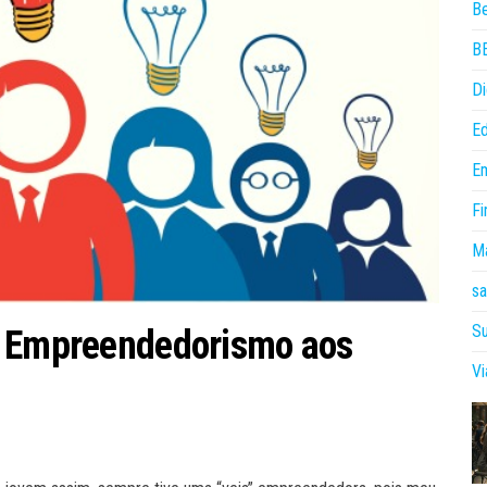
B
B
Di
E
E
Fi
Ma
sa
Su
r Empreendedorismo aos
V