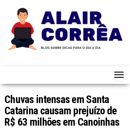
Skip
to
the
content
Novidades
Blog
Sobre
do
Tecnologia,
Marketing,
Alair
Educação e
Corrêa
Muito
Mais…
Chuvas intensas em Santa
Catarina causam prejuízo de
R$ 63 milhões em Canoinhas