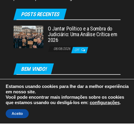
POSTS RECENTES
O Jantar Político e a Sombra do
Judiciário: Uma Análise Crítica em
2026
08/08/2026
Off
BEM VINDO!
Estamos usando cookies para lhe dar a melhor experiência
em nosso site.
Você pode encontrar mais informações sobre os cookies
que estamos usando ou desligá-los em:
configurações
.
Orgulhosamente mantido com
WordPress
|
Tema:
Envo
Aceito
Magazine