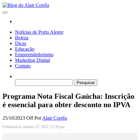
Skip
to
Blog do Alair Corrêa
Novidades Sobre Tecnologia, Marketing, Educação e Muito Mais…
the
content
Notícias de Porto Alegre
Beleza
Dicas
Educação
Empreendedorismo
Marketing Digital
Contato
Pesquisar
por:
Programa Nota Fiscal Gaúcha: Inscrição
é essencial para obter desconto no IPVA
25/10/2023
Off
Por
Alair Corrêa
Published on outubro 25, 2023, 12:39 pm