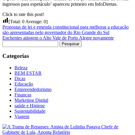
ingressos para espetáculo’ apareceu primeiro em InfoDiretas.
Click to rate this post!
[Total:
0
Average:
0
]
Propostas de lei e emenda constitucional para melhorar a educação
são apresentadas pelo governador do Rio Grande do Sul
Enchentes atingem o Alto Vale de Porto Alegre novamente
Pesquisar
por:
Categorias
Beleza
BEM ESTAR
Dicas
Educação
Empreendedorismo
Finanças
Marketing Digital
saúde e Higiene
Sustentabilidade
Viagem