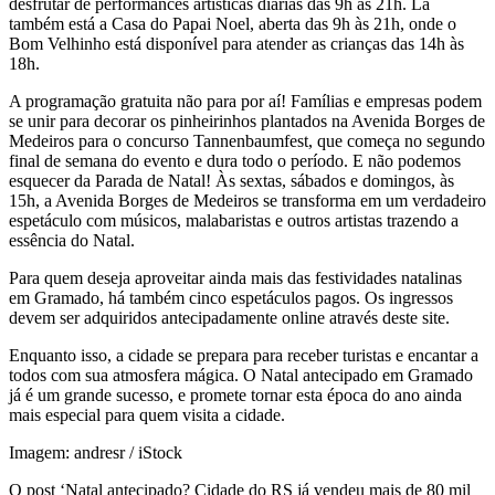
desfrutar de performances artísticas diárias das 9h às 21h. Lá
também está a Casa do Papai Noel, aberta das 9h às 21h, onde o
Bom Velhinho está disponível para atender as crianças das 14h às
18h.
A programação gratuita não para por aí! Famílias e empresas podem
se unir para decorar os pinheirinhos plantados na Avenida Borges de
Medeiros para o concurso Tannenbaumfest, que começa no segundo
final de semana do evento e dura todo o período. E não podemos
esquecer da Parada de Natal! Às sextas, sábados e domingos, às
15h, a Avenida Borges de Medeiros se transforma em um verdadeiro
espetáculo com músicos, malabaristas e outros artistas trazendo a
essência do Natal.
Para quem deseja aproveitar ainda mais das festividades natalinas
em Gramado, há também cinco espetáculos pagos. Os ingressos
devem ser adquiridos antecipadamente online através deste site.
Enquanto isso, a cidade se prepara para receber turistas e encantar a
todos com sua atmosfera mágica. O Natal antecipado em Gramado
já é um grande sucesso, e promete tornar esta época do ano ainda
mais especial para quem visita a cidade.
Imagem: andresr / iStock
O post ‘Natal antecipado? Cidade do RS já vendeu mais de 80 mil