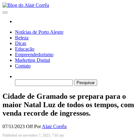
Skip
to
Blog do Alair Corrêa
Novidades Sobre Tecnologia, Marketing, Educação e Muito Mais…
the
content
Notícias de Porto Alegre
Beleza
Dicas
Educação
Empreendedorismo
Marketing Digital
Contato
Pesquisar
por:
Cidade de Gramado se prepara para o
maior Natal Luz de todos os tempos, com
venda recorde de ingressos.
07/11/2023
Off
Por
Alair Corrêa
Published on novembro 7, 2023, 7:03 am