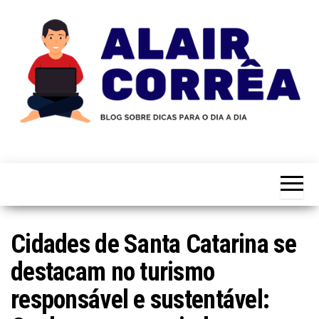
Skip
to
the
content
Novidades
Blog
Sobre
do
Tecnologia,
Marketing,
Alair
Educação e
Corrêa
Muito
Mais…
Cidades de Santa Catarina se
destacam no turismo
responsável e sustentável: