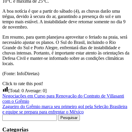
10°C e máxima de 25°C.
A boa notícia é que a partir do sábado (4), as chuvas darão uma
trégua, devido à secura do ar, garantindo a presença do sol e um
tempo mais estável. A instabilidade deve retornar somente no dia 9
de novembro.
Em resumo, para quem planejava aproveitar o feriado na praia, será
necessário ajustar os planos. O Sul do Brasil, incluindo o Rio
Grande do Sul e Porto Alegre, enfrentará dias de instabilidade e
chuvas intensas. Portanto, é importante estar atento às orientações da
Defesa Civil e manter-se informado sobre as condições climáticas
locais.
(Fonte: InfoDiretas)
Click to rate this post!
[Total:
0
Average:
0
]
Negociações em Curso para Renovação do Contrato de Villasanti
com o Grêmio
Zagueiro do Grêmio marca seu primeiro gol pela Seleção Brasileira
e equipe se prepara para enfrentar o México
Pesquisar
por:
Categorias