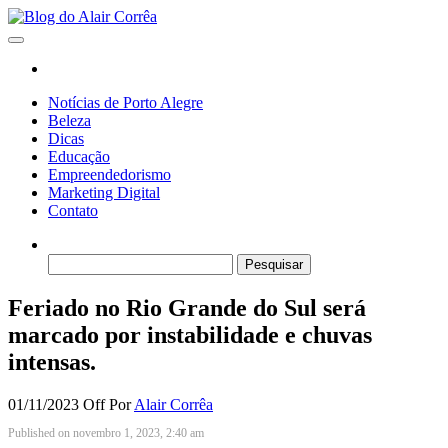
Skip
to
Blog do Alair Corrêa
Novidades Sobre Tecnologia, Marketing, Educação e Muito Mais…
the
content
Notícias de Porto Alegre
Beleza
Dicas
Educação
Empreendedorismo
Marketing Digital
Contato
Pesquisar
por:
Feriado no Rio Grande do Sul será
marcado por instabilidade e chuvas
intensas.
01/11/2023
Off
Por
Alair Corrêa
Published on novembro 1, 2023, 2:40 am