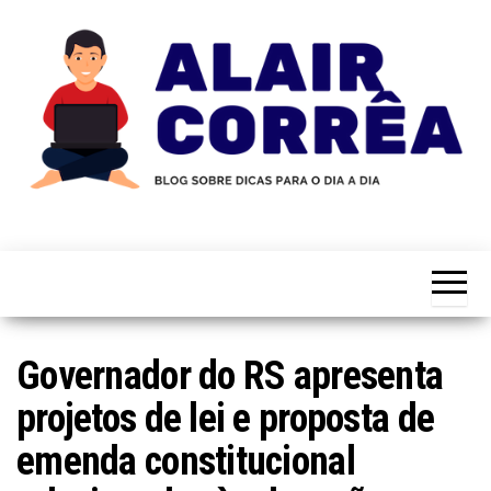
Skip
to
the
content
Novidades
Blog
Sobre
do
Tecnologia,
Marketing,
Alair
Educação e
Corrêa
Muito
Mais…
Governador do RS apresenta
projetos de lei e proposta de
emenda constitucional