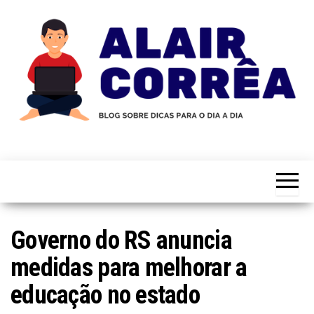
Skip
to
the
content
Novidades
Blog
Sobre
do
Tecnologia,
Marketing,
Alair
Educação e
Corrêa
Muito
Mais…
Governo do RS anuncia
medidas para melhorar a
educação no estado