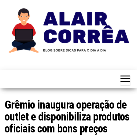
Skip
to
the
content
Novidades
Blog
Sobre
do
Tecnologia,
Marketing,
Alair
Educação e
Corrêa
Muito
Mais…
Grêmio inaugura operação de
outlet e disponibiliza produtos
oficiais com bons preços