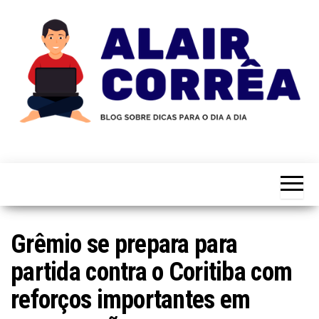
Skip
to
the
content
Novidades
Blog
Sobre
do
Tecnologia,
Marketing,
Alair
Educação e
Corrêa
Muito
Mais…
Grêmio se prepara para
partida contra o Coritiba com
reforços importantes em