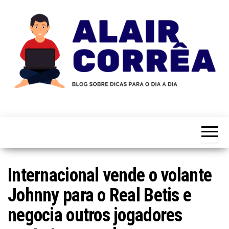
Skip
to
the
content
Novidades
Blog
Sobre
do
Tecnologia,
Marketing,
Alair
Educação e
Corrêa
Muito
Mais…
Internacional vende o volante
Johnny para o Real Betis e
negocia outros jogadores