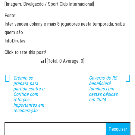
[Imagem: Divulgação / Sport Club Internacional]
Fonte:
Inter vendeu Johnny e mais 8 jogadores nesta temporada; saiba
quem são
InfoDiretas
Click to rate this post!
[Total:
0
Average:
0
]
Grêmio se
Governo do RS
prepara para
beneficiará
partida contra o
famílias com
Coritiba com
cestas básicas
reforços
em 2024
importantes em
recuperação
Pesquisar
por: