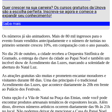
Quer crescer na sua carreira? Os cursos gratuitos da Unova
são a escolha perfeita. Inscreva-se agora e comece a
expandir seu conhecimento!
Saiba mais
Os números já são animadores. Mais de 80 mil ingressos para o
evento foram vendidos antecipadamente e o número de turistas no
primeiro semestre cresceu 10%, em comparação com o ano passado.
No dia 26 de outubro, a cidade recebeu a Orquestra Sinfônica de
Gramado, a entrega da chave da cidade ao Papai Noel e também um
incrível show de Acendimento das Luzes, marcando a solenidade de
abertura do Natal Luz.
As atrações gratuitas são muitas e prometem encantar moradores e
visitantes durante 88 dias. Uma das principais é o tradicional
Acendimento das Luzes, que acontece diariamente às 20h em frente
ao Palácio dos Festivais.
Outra opção é a Vila de Natal na Praça das Etnias, onde você pode
encontrar produtos artesanais temáticos de expositores locais. Além
disso, diversos números artísticos ocorrem diariamente das 9h às 21h
no local. Não podemos deixar de mencionar a Casa do Papai Noel,