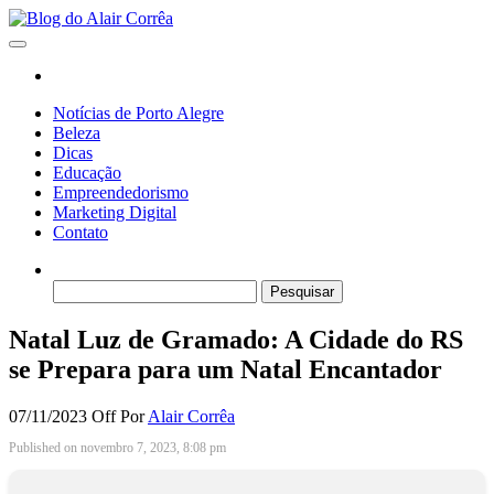
Skip
to
Blog do Alair Corrêa
Novidades Sobre Tecnologia, Marketing, Educação e Muito Mais…
the
content
Notícias de Porto Alegre
Beleza
Dicas
Educação
Empreendedorismo
Marketing Digital
Contato
Pesquisar
por:
Natal Luz de Gramado: A Cidade do RS
se Prepara para um Natal Encantador
07/11/2023
Off
Por
Alair Corrêa
Published on novembro 7, 2023, 8:08 pm