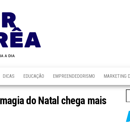
Blog
Novidades
Sobre
do
Tecnologia,
Marketing,
Alair
Educação e
Corrêa
Muito
Mais…
DICAS
EDUCAÇÃO
EMPREENDEDORISMO
MARKETING D
P
 magia do Natal chega mais
po