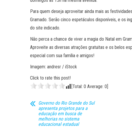
domingos às 15h na mesma avenida.
Para quem deseja aproveitar ainda mais as festividade
Gramado. Serão cinco espetáculos disponíveis, e os in
do site indicado.
Não perca a chance de viver a magia do Natal em Gra
Aproveite as diversas atrações gratuitas e os belos es
especial com sua família e amigos!
Imagem: andresr / iStock
Click to rate this post!
[Total:
0
Average:
0
]
Governo do Rio Grande do Sul
apresenta projetos para a
educação em busca de
melhorias no sistema
educacional estadual