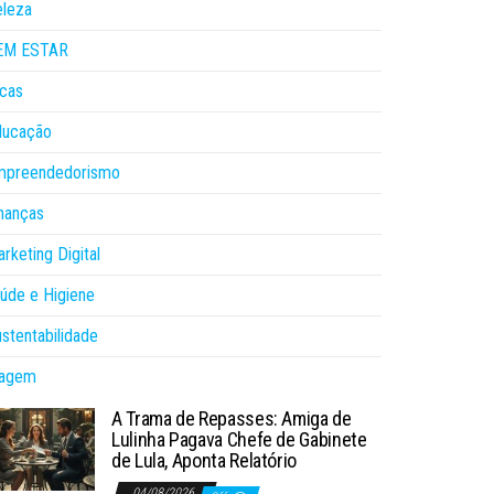
eleza
EM ESTAR
cas
ducação
mpreendedorismo
nanças
rketing Digital
úde e Higiene
stentabilidade
iagem
A Trama de Repasses: Amiga de
Lulinha Pagava Chefe de Gabinete
de Lula, Aponta Relatório
04/08/2026