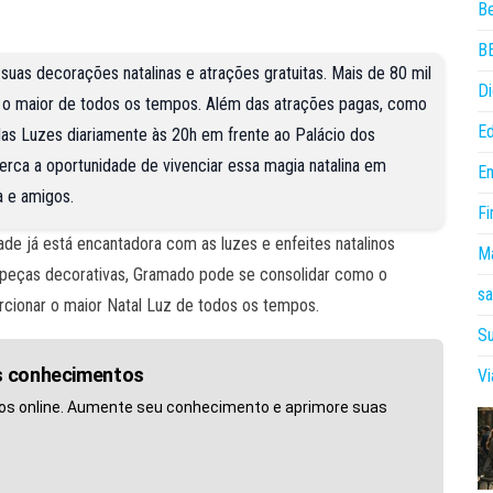
B
B
uas decorações natalinas e atrações gratuitas. Mais de 80 mil
Di
r o maior de todos os tempos. Além das atrações pagas, como
E
as Luzes diariamente às 20h em frente ao Palácio dos
 perca a oportunidade de vivenciar essa magia natalina em
E
a e amigos.
Fi
e já está encantadora com as luzes e enfeites natalinos
Ma
 peças decorativas, Gramado pode se consolidar como o
sa
porcionar o maior Natal Luz de todos os tempos.
Su
us conhecimentos
V
os online. Aumente seu conhecimento e aprimore suas