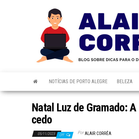
Skip
to
the
content
NOTÍCIAS DE PORTO ALEGRE
BELEZA
Natal Luz de Gramado: A
cedo
Por
ALAIR CORRÊA
05/11/2023
Off