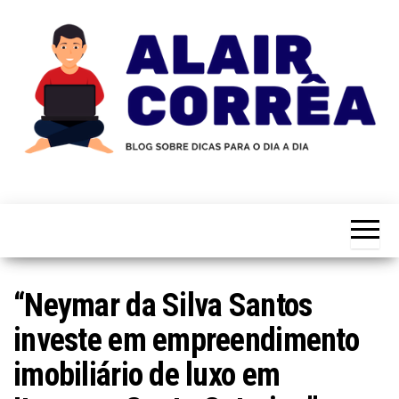
Skip
to
the
content
Novidades
Blog
Sobre
do
Tecnologia,
Marketing,
Alair
Educação e
Corrêa
Muito
Mais…
“Neymar da Silva Santos
investe em empreendimento
imobiliário de luxo em